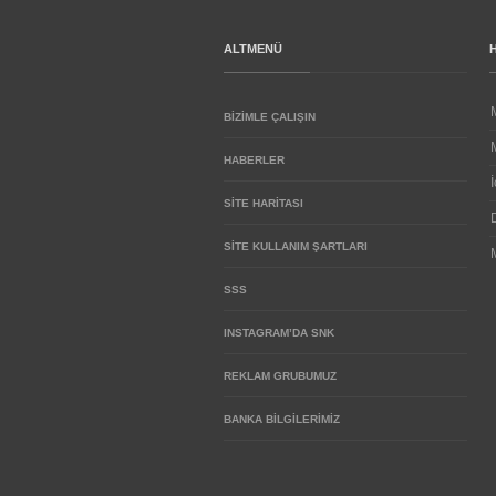
ALTMENÜ
BIZIMLE ÇALIŞIN
HABERLER
SITE HARITASI
SITE KULLANIM ŞARTLARI
SSS
INSTAGRAM’DA SNK
REKLAM GRUBUMUZ
BANKA BİLGİLERİMİZ